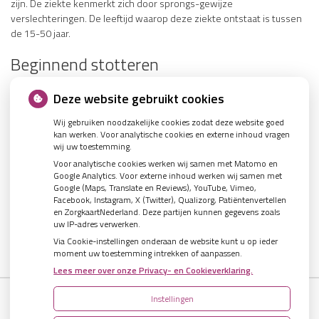
zijn. De ziekte kenmerkt zich door sprongs-gewijze
verslechteringen. De leeftijd waarop deze ziekte ontstaat is tussen
de 15-50 jaar.
Beginnend stotteren
Wat is stotteren? Stotteren is onvloeiend spreken. Dit kan bestaan
Deze website gebruikt cookies
uit: het herhalen van klanken, lettergrepen, woorden of zinsdelen;
blokkeren op een klank en het vermijden van woorden of
Wij gebruiken noodzakelijke cookies zodat deze website goed
spreeksituaties. Soms is er een duidelijke verstoring van de adem te
kan werken. Voor analytische cookies en externe inhoud vragen
wij uw toestemming.
horen.
Voor analytische cookies werken wij samen met Matomo en
Afwijkende mondgewoonten
Google Analytics. Voor externe inhoud werken wij samen met
Google (Maps, Translate en Reviews), YouTube, Vimeo,
Facebook, Instagram, X (Twitter), Qualizorg, Patiëntenvertellen
Afwijkende mondgewoonten zijn gewoonten die negatieve
en ZorgkaartNederland. Deze partijen kunnen gegevens zoals
gevolgen hebben voor de gebitsstand, uitspraak en het gehoor.
uw IP-adres verwerken.
Afwijkende mondgewoonten zijn: mondademen, verkeerd slikken
Via Cookie-instellingen onderaan de website kunt u op ieder
en duim-, speen en vingerzuigen. Deze gewoonten kunnen het
moment uw toestemming intrekken of aanpassen.
gevolg van elkaar zijn of elkaar in stand houden.
Lees meer over onze Privacy- en Cookieverklaring.
Instellingen