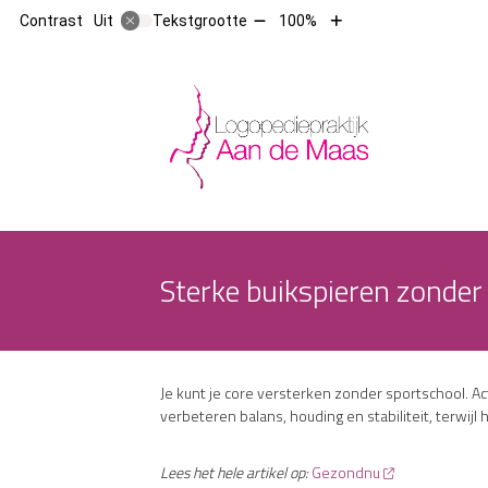
Tekst
Tekst
Contrast
Tekstgrootte
100%
Uit
verkleinen
vergroten
met
met
10%
10%
Hoofdm
Sterke buikspieren zonder
Je kunt je core versterken zonder sportschool. Ac
verbeteren balans, houding en stabiliteit, terwijl 
Lees het hele artikel op:
Gezondnu