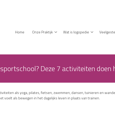
enu
Home
Onze Praktijk
Wat is logopedie
Veelgeste
Onze
Wat
Praktijk
is
submenu
logopedie
submenu
 sportschool? Deze 7 activiteiten doen 
tiviteiten als yoga, pilates, fietsen, zwemmen, dansen, tuinieren en wande
het voelt als bewegen in het dagelijks leven in plaats van trainen.