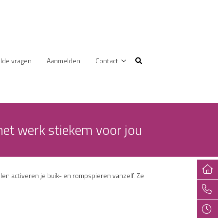
lde vragen
Aanmelden
Contact
Contact
submenu
het werk stiekem voor jou
len activeren je buik- en rompspieren vanzelf. Ze